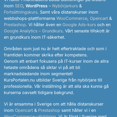
inom
SEO
,
WordPress
–
Nybörjarkurs
&
Fortsättningskurs
. Samt våra distanskurser inom
webbshops-plattformarna
WooCommerce
,
Opencart
&
Prestashop
. Vi håller även en
Google Ads-kurs
och en
Google Analytics – Grundkurs
. Vårt senaste tillskott är
en grundkurs inom IT-säkerhet.
Områden som just nu är hett eftertraktade och som i
framtiden kommer skrika efter kompetens.
Genom att enbart fokusera på IT-kurser inom de allra
hetaste områdena så siktar vi på att bli
marknadsledande inom segmentet!
KursPortalen.nu utbildar Sverige från nybörjare till
professionella. Vår inställning är att alla ska kunna gå
kurserna oavsett tidigare bakgrund.
Vi är ensamma i Sverige om att hålla distanskurser
inom
Opencart
&
Prestashop
samt håller vi i en
WooCommerce-utbildning
. Vi är först i Sverige med